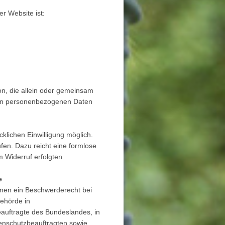
er Website ist:
rson, die allein oder gemeinsam
 von personenbezogenen Daten
klichen Einwilligung möglich.
rufen. Dazu reicht eine formlose
m Widerruf erfolgten
e
enen ein Beschwerderecht bei
behörde in
auftragte des Bundeslandes, in
tenschutzbeauftragten sowie