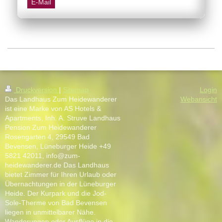
E-Mail
Druckversion
|
Sitemap
Login
Das Landhaus Zum Heidewanderer
Webansicht
ist eine Marke von AS Hotels &
Apartments, Inh. A. Struve Landhaus
Pension Zum Heidewanderer
Rosengarten 4, 29549 Bad
Bevensen, Lüneburger Heide +49
5821 42011, info@zum-
heidewanderer.de Das Landhaus
bietet Zimmer für Ihren Urlaub oder
Übernachtungen in der Lüneburger
Heide. Der Kurpark und die Jod-
Sole-Therme von Bad Bevensen
liegen in unmittelbarer Nähe.
Wanderungen oder Ausflüge in die