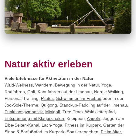
Natur aktiv erleben
Viele Erlebnisse für Aktivitäten in der Natur
Wald-Wellness,
Wandern
,
Bewegung in der Natur
,
Yoga
,
Radfahren, Golf, Kanufahren auf der Ilmenau, Nordic-Walking,
Personal-Training,
Pilates
,
Schwimmen im Freibad
oder in der
Jod-Sole-Therme,
Quigong
, Stand-up-Paddling auf der Ilmenau,
Funktionsgymnastik
,
Minigolf
, Tree-Track-Waldkletterpfad,
Entspannung mit Klangschalen
, Kneippen,
Angeln
, Joggen am
Elbe-Seiten-Kanal,
Lach-Yoga
, Fitness im Kurpark, Garten der
Sinne & Barfußpfad im Kurpark, Spazierengehen,
Fit im Alter
,