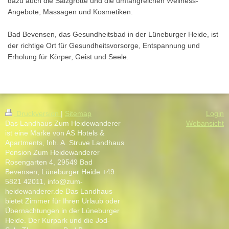
dazu auch die Salzgrotte und die umfangreichen Wellness-
Angebote, Massagen und Kosmetiken.
Bad Bevensen, das Gesundheitsbad in der Lüneburger Heide, ist
der richtige Ort für Gesundheitsvorsorge, Entspannung und
Erholung für Körper, Geist und Seele.
Druckversion
|
Sitemap
Login
Das Landhaus Zum Heidewanderer
Webansicht
ist eine Marke von AS Hotels &
Apartments, Inh. A. Struve Landhaus
Pension Zum Heidewanderer
Rosengarten 4, 29549 Bad
Bevensen, Lüneburger Heide +49
5821 42011, info@zum-
heidewanderer.de Das Landhaus
bietet Zimmer für Ihren Urlaub oder
Übernachtungen in der Lüneburger
Heide. Der Kurpark und die Jod-